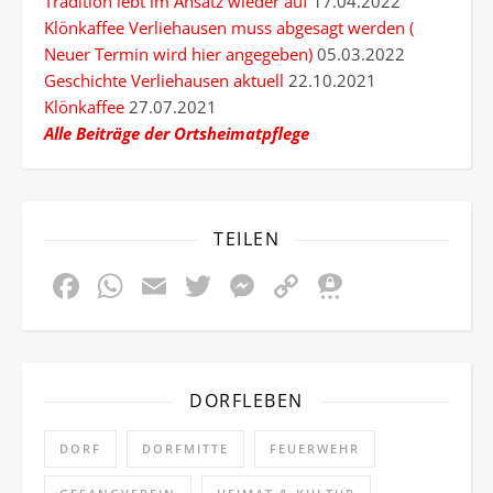
Tradition lebt im Ansatz wieder auf
17.04.2022
Klönkaffee Verliehausen muss abgesagt werden (
Neuer Termin wird hier angegeben)
05.03.2022
Geschichte Verliehausen aktuell
22.10.2021
Klönkaffee
27.07.2021
Alle Beiträge der Ortsheimatpflege
TEILEN
Facebook
WhatsApp
Email
Twitter
Messenger
Copy
Threem
Link
DORFLEBEN
DORF
DORFMITTE
FEUERWEHR