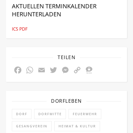
AKTUELLEN TERMINKALENDER
HERUNTERLADEN
ICS
PDF
TEILEN
Facebook
WhatsApp
Email
Twitter
Messenger
Copy
Threem
Link
DORFLEBEN
DORF
DORFMITTE
FEUERWEHR
GESANGVEREIN
HEIMAT & KULTUR