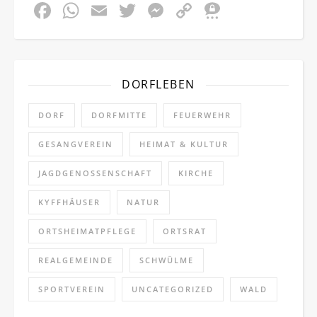
Facebook
WhatsApp
Email
Twitter
Messenger
Copy
Threem
Link
DORFLEBEN
DORF
DORFMITTE
FEUERWEHR
GESANGVEREIN
HEIMAT & KULTUR
JAGDGENOSSENSCHAFT
KIRCHE
KYFFHÄUSER
NATUR
ORTSHEIMATPFLEGE
ORTSRAT
REALGEMEINDE
SCHWÜLME
SPORTVEREIN
UNCATEGORIZED
WALD