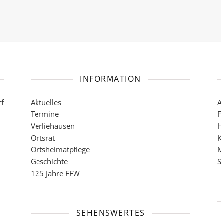
INFORMATION
rf
Aktuelles
A
Termine
F
Verliehausen
H
Ortsrat
K
Ortsheimatpflege
M
Geschichte
S
125 Jahre FFW
SEHENSWERTES