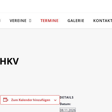
VEREINE
TERMINE
GALERIE
KONTAK
 HKV
enger
py
Threema
DETAILS
nk
Zum Kalender hinzufügen
Datum:
08.11.2026