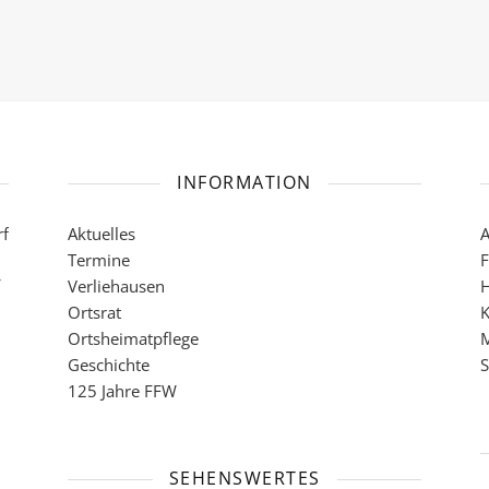
INFORMATION
rf
Aktuelles
A
Termine
F
Verliehausen
H
Ortsrat
K
Ortsheimatpflege
M
Geschichte
S
125 Jahre FFW
SEHENSWERTES