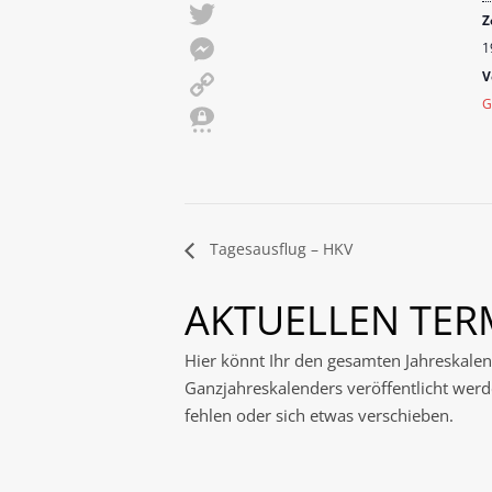
Email
Z
Twitter
1
V
Messenger
G
Copy
Link
Threema
Tagesausflug – HKV
AKTUELLEN TE
Hier könnt Ihr den gesamten Jahreskalen
Ganzjahreskalenders veröffentlicht werde
fehlen oder sich etwas verschieben.