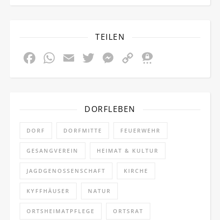
TEILEN
Facebook
WhatsApp
Email
Twitter
Messenger
Copy
Threem
Link
DORFLEBEN
DORF
DORFMITTE
FEUERWEHR
GESANGVEREIN
HEIMAT & KULTUR
JAGDGENOSSENSCHAFT
KIRCHE
KYFFHÄUSER
NATUR
ORTSHEIMATPFLEGE
ORTSRAT