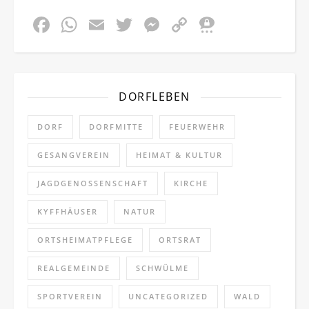
Facebook
WhatsApp
Email
Twitter
Messenger
Copy
Threem
Link
DORFLEBEN
DORF
DORFMITTE
FEUERWEHR
GESANGVEREIN
HEIMAT & KULTUR
JAGDGENOSSENSCHAFT
KIRCHE
KYFFHÄUSER
NATUR
ORTSHEIMATPFLEGE
ORTSRAT
REALGEMEINDE
SCHWÜLME
SPORTVEREIN
UNCATEGORIZED
WALD