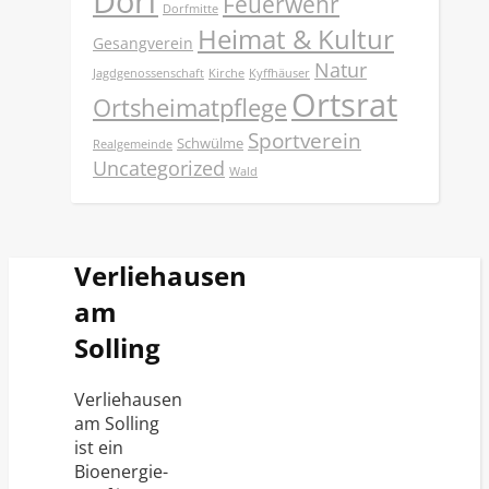
Dorf
Feuerwehr
Dorfmitte
Heimat & Kultur
Gesangverein
Natur
Jagdgenossenschaft
Kirche
Kyffhäuser
Ortsrat
Ortsheimatpflege
Sportverein
Schwülme
Realgemeinde
Uncategorized
Wald
Verliehausen
am
Solling
Verliehausen
am Solling
ist ein
Bioenergie-